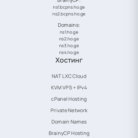
BrainyCP:
ns1.bcpns.ho.ge
ns2.bcpns.ho.ge
Domains:
ns1.ho.ge
ns2.ho.ge
ns3.ho.ge
ns4.ho.ge
Хостинг
NAT LXC Cloud
KVM VPS + IPv4
cPanel Hosting
Private Network
Domain Names
BrainyCP Hosting