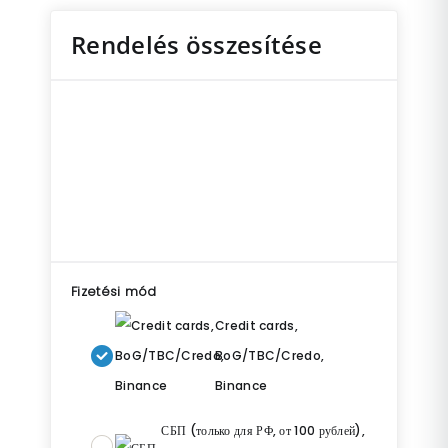
Rendelés összesítése
Fizetési mód
Credit cards,
BoG/TBC/Credo,
Binance
СБП (только для РФ, от 100 рублей),