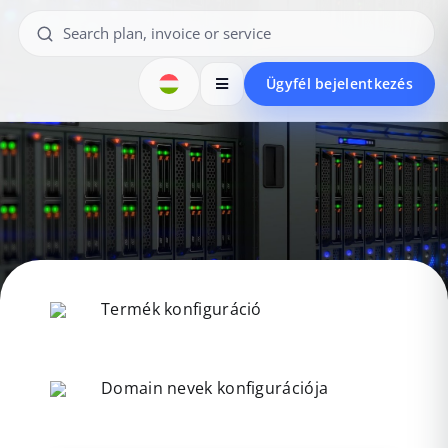
Ügyfél bejelentkezés
Termék konfiguráció
Domain nevek konfigurációja