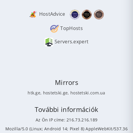
HostAdvice
TopHosts
Servers.expert
Mirrors
htk.ge
,
hostetski.ge
,
hostetski.com.ua
További információk
Az Ön IP címe: 216.73.216.189
Mozilla/5.0 (Linux; Android 14; Pixel 8) AppleWebKit/537.36