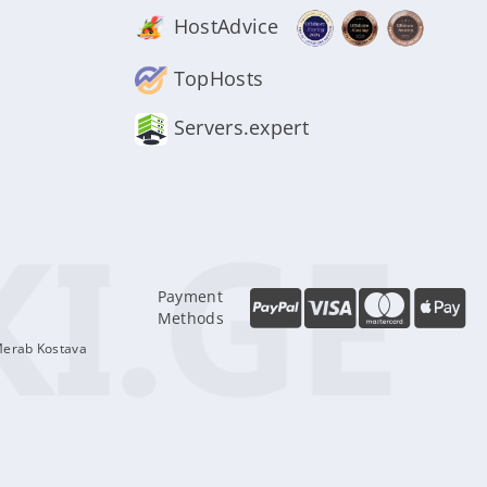
HostAdvice
TopHosts
Servers.expert
Payment
Methods
Merab Kostava