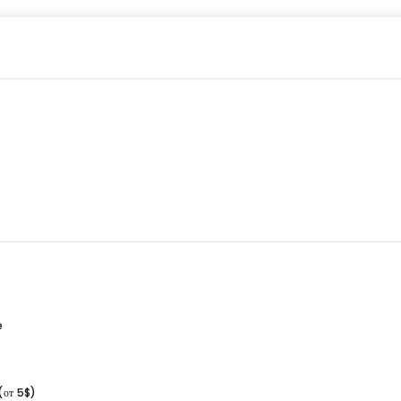
e
(от 5$)