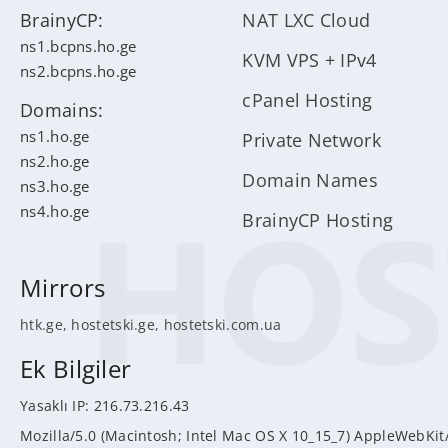
BrainyCP:
NAT LXC Cloud
ns1.bcpns.ho.ge
KVM VPS + IPv4
ns2.bcpns.ho.ge
cPanel Hosting
Domains:
ns1.ho.ge
Private Network
ns2.ho.ge
Domain Names
ns3.ho.ge
ns4.ho.ge
BrainyCP Hosting
Mirrors
htk.ge
,
hostetski.ge
,
hostetski.com.ua
Ek Bilgiler
Yasaklı IP: 216.73.216.43
Mozilla/5.0 (Macintosh; Intel Mac OS X 10_15_7) AppleWebKit