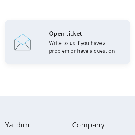
Open ticket
Write to us if you have a
problem or have a question
Yardım
Company