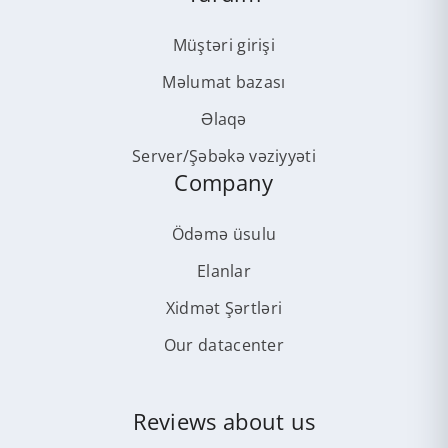
Müştəri girişi
Məlumat bazası
Əlaqə
Server/Şəbəkə vəziyyəti
Company
Ödəmə üsulu
Elanlar
Xidmət Şərtləri
Our datacenter
Reviews about us