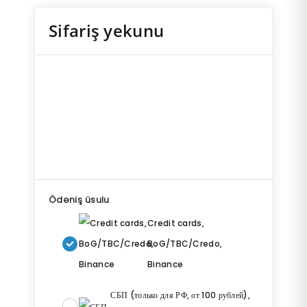
Sifariş yekunu
Ödəniş üsulu
Credit cards,
BoG/TBC/Credo,
Binance
СБП (только для РФ, от 100 рублей),