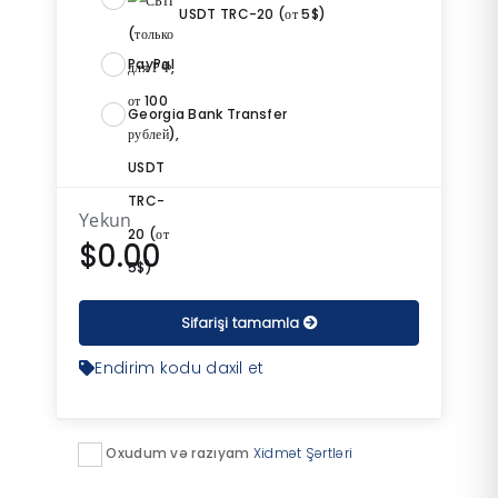
USDT TRC-20 (от 5$)
PayPal
Georgia Bank Transfer
Yekun
$0.00
Sifarişi tamamla
Endirim kodu daxil et
Oxudum və razıyam
Xidmət Şərtləri