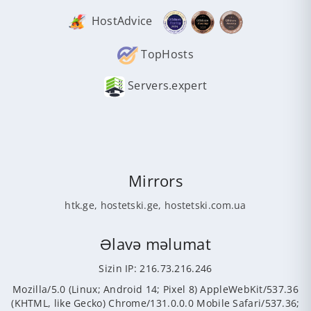
HostAdvice
TopHosts
Servers.expert
Mirrors
htk.ge
,
hostetski.ge
,
hostetski.com.ua
Əlavə məlumat
Sizin IP: 216.73.216.246
Mozilla/5.0 (Linux; Android 14; Pixel 8) AppleWebKit/537.36
(KHTML, like Gecko) Chrome/131.0.0.0 Mobile Safari/537.36;