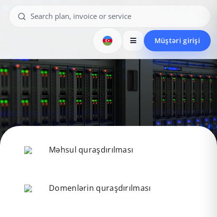
Müştəri girişi
Məhsul quraşdırılması
Domenlərin quraşdırılması