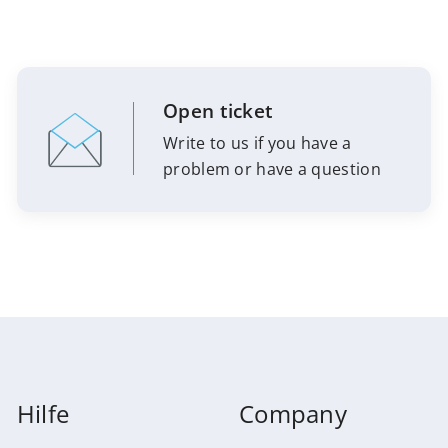
Open ticket
Write to us if you have a
problem or have a question
Hilfe
Company