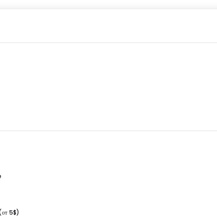
e
(от 5$)