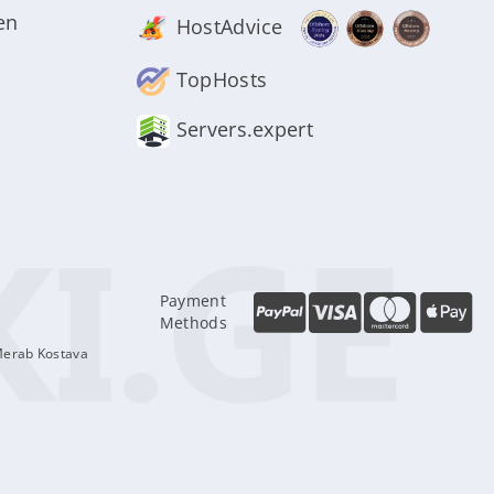
en
HostAdvice
TopHosts
Servers.expert
Payment
Methods
Merab Kostava