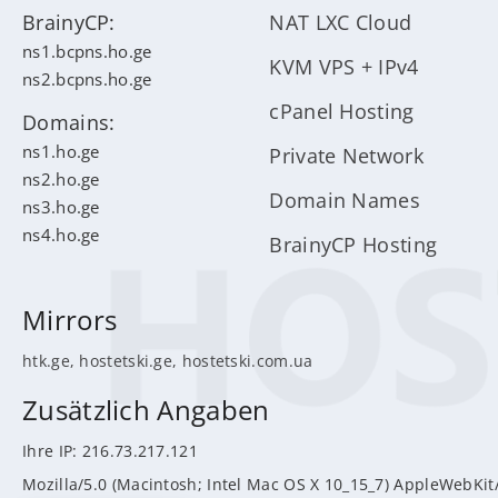
BrainyCP:
NAT LXC Cloud
ns1.bcpns.ho.ge
KVM VPS + IPv4
ns2.bcpns.ho.ge
cPanel Hosting
Domains:
ns1.ho.ge
Private Network
ns2.ho.ge
Domain Names
ns3.ho.ge
ns4.ho.ge
BrainyCP Hosting
Mirrors
htk.ge
,
hostetski.ge
,
hostetski.com.ua
Zusätzlich Angaben
Ihre IP: 216.73.217.121
Mozilla/5.0 (Macintosh; Intel Mac OS X 10_15_7) AppleWebKit