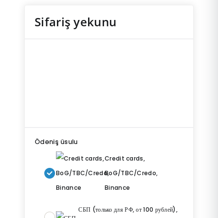
Sifariş yekunu
Ödəniş üsulu
Credit cards,
BoG/TBC/Credo,
Binance
СБП (только для РФ, от 100 рублей),