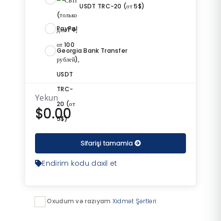
USDT TRC-20 (от 5$)
PayPal
Georgia Bank Transfer
Yekun
$0.00
Sifarişi tamamla
Endirim kodu daxil et
Oxudum və razıyam
Xidmət Şərtləri