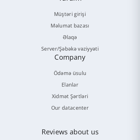
Müştəri girişi
Məlumat bazası
Əlaqə
Server/Şəbəkə vəziyyəti
Company
Ödəmə üsulu
Elanlar
Xidmət Şərtləri
Our datacenter
Reviews about us