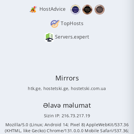
HostAdvice
TopHosts
Servers.expert
Mirrors
htk.ge
,
hostetski.ge
,
hostetski.com.ua
Əlavə məlumat
Sizin IP: 216.73.217.19
Mozilla/5.0 (Linux; Android 14; Pixel 8) AppleWebKit/537.36
(KHTML, like Gecko) Chrome/131.0.0.0 Mobile Safari/537.36;