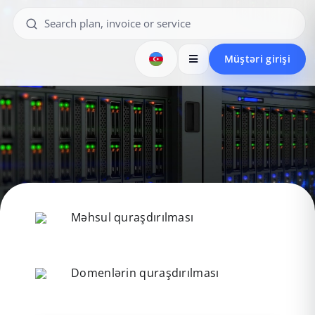
Müştəri girişi
Məhsul quraşdırılması
Domenlərin quraşdırılması