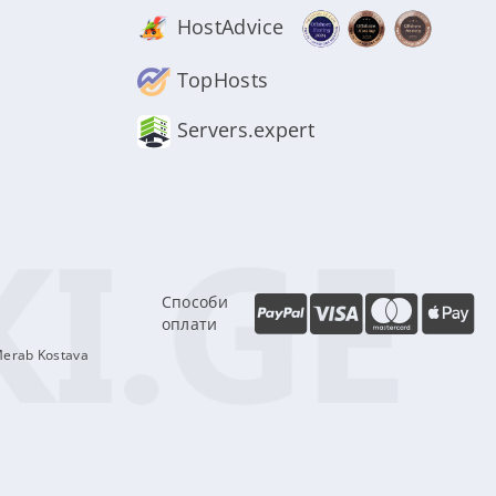
HostAdvice
TopHosts
Servers.expert
Способи
оплати
Merab Kostava