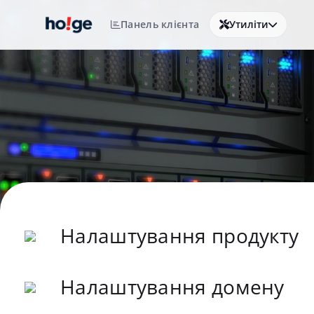
Панель клієнта
Утиліти
Налаштування продукту
Налаштування домену