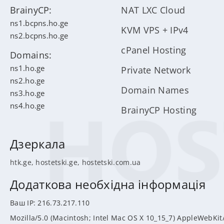
BrainyCP:
NAT LXC Cloud
ns1.bcpns.ho.ge
KVM VPS + IPv4
ns2.bcpns.ho.ge
cPanel Hosting
Domains:
ns1.ho.ge
Private Network
ns2.ho.ge
Domain Names
ns3.ho.ge
ns4.ho.ge
BrainyCP Hosting
Дзеркала
htk.ge
,
hostetski.ge
,
hostetski.com.ua
Додаткова необхідна інформація
Ваш IP: 216.73.217.110
Mozilla/5.0 (Macintosh; Intel Mac OS X 10_15_7) AppleWebKit