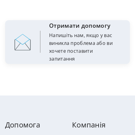
Отримати допомогу
Напишіть нам, якщо у вас
виникла проблема або ви
хочете поставити
запитання
Допомога
Компанія