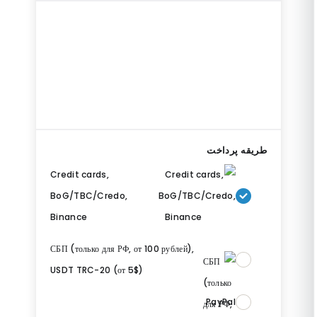
طریقه پرداخت
Credit cards,
BoG/TBC/Credo,
Binance
СБП (только для РФ, от 100 рублей),
USDT TRC-20 (от 5$)
PayPal