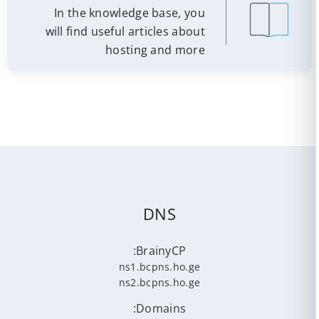
In the knowledge base, you
will find useful articles about
hosting and more
DNS
BrainyCP:
ns1.bcpns.ho.ge
ns2.bcpns.ho.ge
Domains: