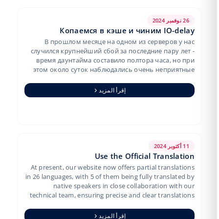
26 نوفمبر 2024
Копаемся в кэше и чиним IO-delay
В прошлом месяце на одном из серверов у нас
случился крупнейший сбой за последние пару лет -
время даунтайма составило полтора часа, но при
этом около суток наблюдались очень неприятные
тормоза во время работы, во время …
إقرأ المزيد
11 أكتوبر 2024
Use the Official Translation
At present, our website now offers partial translations
in 26 languages, with 5 of them being fully translated by
native speakers in close collaboration with our
technical team, ensuring precise and clear translations
of…
إقرأ المزيد