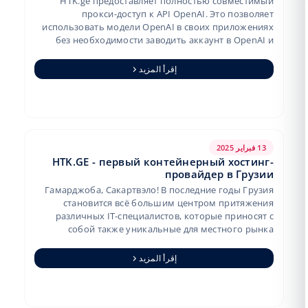
HTK.ge предоставляет полностью совместимый
прокси-доступ к API OpenAI. Это позволяет
использовать модели OpenAI в своих приложениях
без необходимости заводить аккаунт в OpenAI и
вносить предоплату. Подключение выполняет…
إقرأ المزيد
13 فبراير 2025
HTK.GE - первый контейнерный хостинг-
провайдер в Грузии
Гамарджоба, Сакартвэло! В последние годы Грузия
становится всё большим центром притяжения
различных IT-специалистов, которые приносят с
собой также уникальные для местного рынка
проекты и решения. Это можно сказать и пр…
إقرأ المزيد