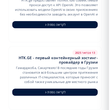
HTK.ge предоставляет полностью совместимый
прокси-доступ к API OpenAI. Это позволяет
использовать модели OpenAI в своих приложениях
без необходимости заводить аккаунт в OpenAI и
вносить предоплату. Подключение выполняет…
לקריאה נוספת
13 פברואר 2025
HTK.GE - первый контейнерный хостинг-
провайдер в Грузии
Гамарджоба, Сакартвэло! В последние годы Грузия
становится всё большим центром притяжения
различных IT-специалистов, которые приносят с
собой также уникальные для местного рынка
проекты и решения. Это можно сказать и пр…
לקריאה נוספת