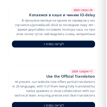
26 נובמבר 2024
Копаемся в кэше и чиним IO-delay
В прошлом месяце на одном из серверов у нас
случился крупнейший сбой за последние пару лет -
время даунтайма составило полтора часа, но при
этом около суток наблюдались очень неприятные
тормоза во время работы, во время …
לקריאה נוספת
11 אוקטובר 2024
Use the Official Translation
At present, our website now offers partial translations
in 26 languages, with 5 of them being fully translated by
native speakers in close collaboration with our
technical team, ensuring precise and clear translations
of…
לקריאה נוספת