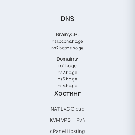
DNS
BrainyCP:
ns1.bcpns.ho.ge
ns2.bcpns.ho.ge
Domains:
ns1.ho.ge
ns2.ho.ge
ns3.ho.ge
ns4.ho.ge
Хостинг
NAT LXC Cloud
KVM VPS + IPv4
cPanel Hosting