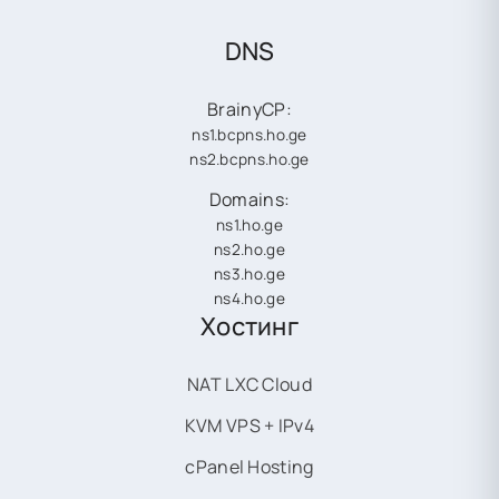
DNS
BrainyCP:
ns1.bcpns.ho.ge
ns2.bcpns.ho.ge
Domains:
ns1.ho.ge
ns2.ho.ge
ns3.ho.ge
ns4.ho.ge
Хостинг
NAT LXC Cloud
KVM VPS + IPv4
cPanel Hosting