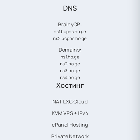
DNS
BrainyCP:
ns1.bcpns.ho.ge
ns2.bcpns.ho.ge
Domains:
ns1.ho.ge
ns2.ho.ge
ns3.ho.ge
ns4.ho.ge
Хостинг
NAT LXC Cloud
KVM VPS + IPv4
cPanel Hosting
Private Network