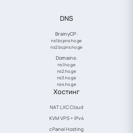
DNS
BrainyCP:
ns1.bcpns.ho.ge
ns2.bcpns.ho.ge
Domains:
ns1.ho.ge
ns2.ho.ge
ns3.ho.ge
ns4.ho.ge
Хостинг
NAT LXC Cloud
KVM VPS + IPv4
cPanel Hosting