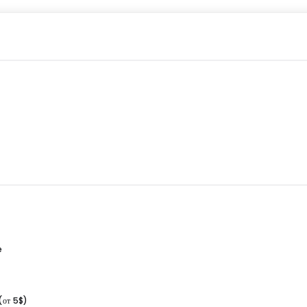
e
(от 5$)