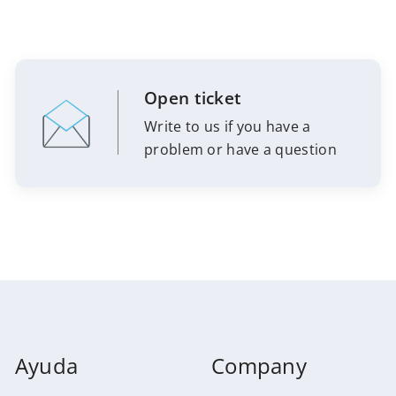
Open ticket
Write to us if you have a
problem or have a question
Ayuda
Company