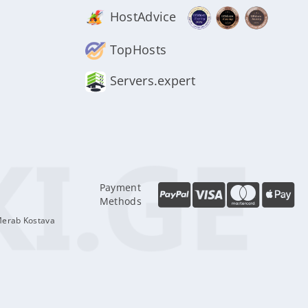
HostAdvice
TopHosts
Servers.expert
Payment
Methods
Merab Kostava