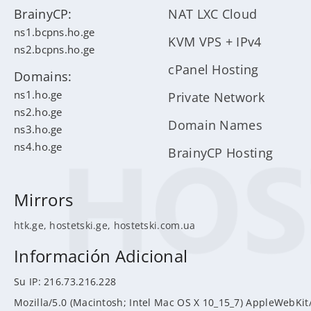
BrainyCP:
NAT LXC Cloud
ns1.bcpns.ho.ge
KVM VPS + IPv4
ns2.bcpns.ho.ge
cPanel Hosting
Domains:
ns1.ho.ge
Private Network
ns2.ho.ge
Domain Names
ns3.ho.ge
ns4.ho.ge
BrainyCP Hosting
Mirrors
htk.ge
,
hostetski.ge
,
hostetski.com.ua
Información Adicional
Su IP: 216.73.216.228
Mozilla/5.0 (Macintosh; Intel Mac OS X 10_15_7) AppleWebKit