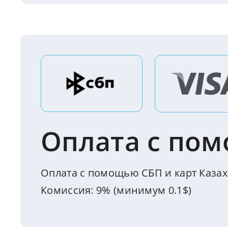
Оплата с пом
Оплата с помощью СБП и карт Казах
Комиссия: 9% (минимум 0.1$)