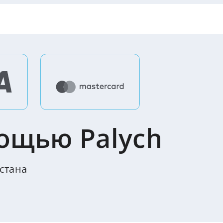
ощью Palych
стана