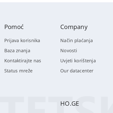
Pomoć
Company
Prijava korisnika
Način plaćanja
Baza znanja
Novosti
Kontaktirajte nas
Uvjeti korištenja
Status mreže
Our datacenter
HO.GE