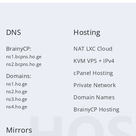
DNS
Hosting
BrainyCP:
NAT LXC Cloud
ns1.bcpns.ho.ge
KVM VPS + IPv4
ns2.bcpns.ho.ge
cPanel Hosting
Domains:
ns1.ho.ge
Private Network
ns2.ho.ge
Domain Names
ns3.ho.ge
ns4.ho.ge
BrainyCP Hosting
Mirrors