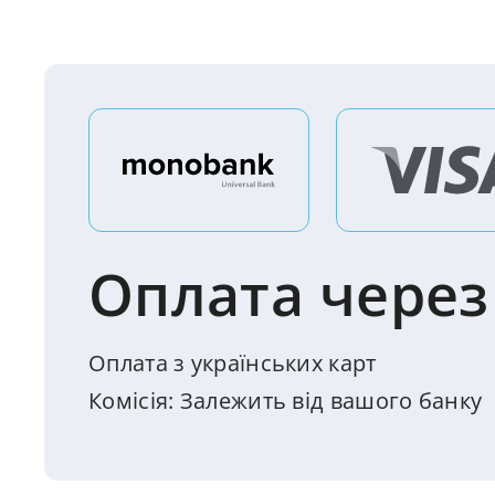
Оплата чере
Оплата з українських карт
Комісія: Залежить від вашого банку