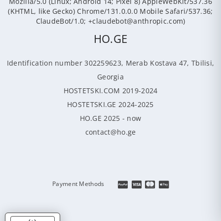
Mozilla/5.0 (Linux; Android 14; Pixel 8) AppleWebKit/537.36
(KHTML, like Gecko) Chrome/131.0.0.0 Mobile Safari/537.36;
ClaudeBot/1.0; +claudebot@anthropic.com)
HO.GE
Identification number 302259623, Merab Kostava 47, Tbilisi,
Georgia
HOSTETSKI.COM 2019-2024
HOSTETSKI.GE 2024-2025
HO.GE 2025 - now
contact@ho.ge
Payment Methods