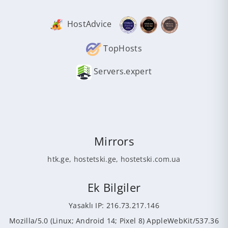
HostAdvice
TopHosts
Servers.expert
Mirrors
htk.ge
,
hostetski.ge
,
hostetski.com.ua
Ek Bilgiler
Yasaklı IP: 216.73.217.146
Mozilla/5.0 (Linux; Android 14; Pixel 8) AppleWebKit/537.36