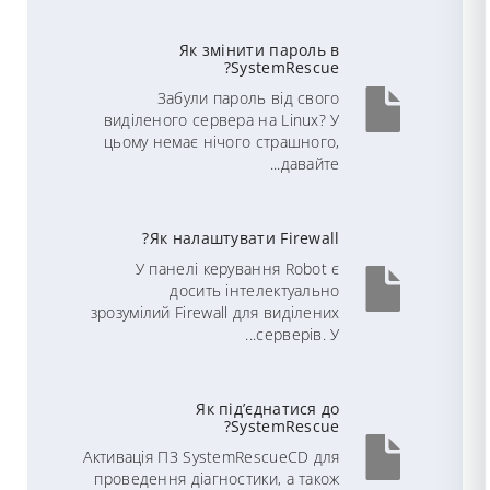
Як змінити пароль в
SystemRescue?
Забули пароль від свого
виділеного сервера на Linux? У
цьому немає нічого страшного,
давайте...
Як налаштувати Firewall?
У панелі керування Robot є
досить інтелектуально
зрозумілий Firewall для виділених
серверів. У...
Як під’єднатися до
SystemRescue?
Активація ПЗ SystemRescueCD для
проведення діагностики, а також