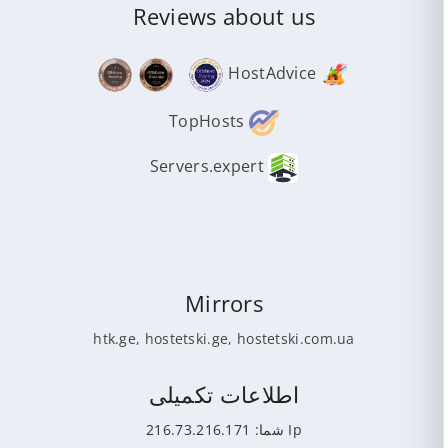
Reviews about us
HostAdvice
TopHosts
Servers.expert
Mirrors
htk.ge
,
hostetski.ge
,
hostetski.com.ua
اطلاعات تکمیلی
Ip شما: 216.73.216.171