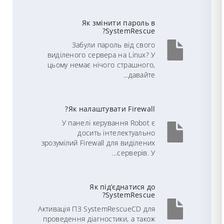
Як змінити пароль в
SystemRescue?
Забули пароль від свого
виділеного сервера на Linux? У
цьому немає нічого страшного,
давайте...
Як налаштувати Firewall?
У панелі керування Robot є
досить інтелектуально
зрозумілий Firewall для виділених
серверів. У...
Як під’єднатися до
SystemRescue?
Активація ПЗ SystemRescueCD для
проведення діагностики, а також