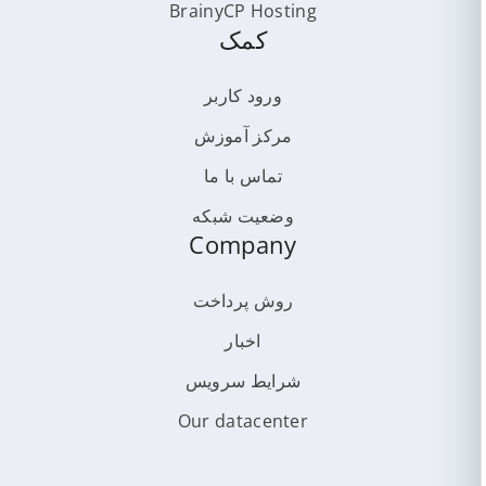
BrainyCP Hosting
کمک
ورود کاربر
مرکز آموزش
تماس با ما
وضعیت شبکه
Company
روش پرداخت
اخبار
شرایط سرویس
Our datacenter